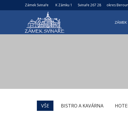
Zámek Svinaře
K Zámku 1
Svinaře 267 28
okres Berou
ZÁMEK 
VŠE
BISTRO A KAVÁRNA
HOTE