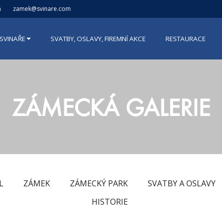
n
zamek@svinare.com
SVINAŘE
SVATBY, OSLAVY, FIREMNÍ AKCE
RESTAURACE
ZÁMECKÁ GALERIE
L
ZÁMEK
ZÁMECKÝ PARK
SVATBY A OSLAVY
HISTORIE